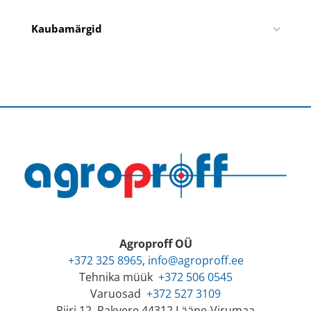
Kaubamärgid
Agroproff OÜ
+372 325 8965
,
info@agroproff.ee
Tehnika müük
+372 506 0545
Varuosad
+372 527 3109
Piiri 12, Rakvere 44312 Lääne-Virumaa