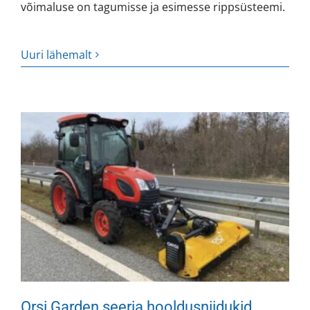
võimaluse on tagumisse ja esimesse rippsüsteemi.
Uuri lähemalt
Orsi Garden seeria hooldusniidukid