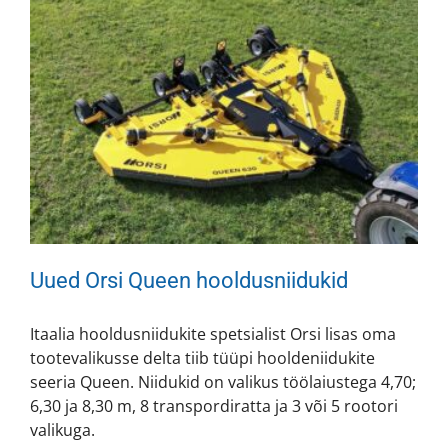
Uued Orsi Queen hooldusniidukid
Itaalia hooldusniidukite spetsialist Orsi lisas oma
tootevalikusse delta tiib tüüpi hooldeniidukite
seeria Queen. Niidukid on valikus töölaiustega 4,70;
6,30 ja 8,30 m, 8 transpordiratta ja 3 või 5 rootori
valikuga.