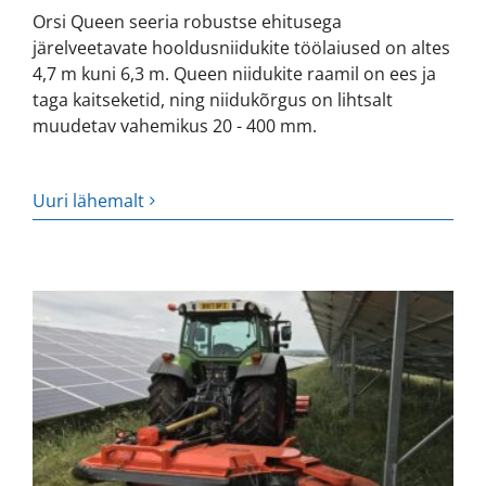
Orsi Queen seeria robustse ehitusega
järelveetavate hooldusniidukite töölaiused on altes
4,7 m kuni 6,3 m. Queen niidukite raamil on ees ja
taga kaitseketid, ning niidukõrgus on lihtsalt
muudetav vahemikus 20 - 400 mm.
Uuri lähemalt