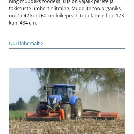
ning muudeks töödeks, kus on vajalik piirete ja
takistuste ümbert niitmine. Mudelite töö organiks
on 2 x 42 kuni 60 cm lõikepead, tööulatused on 173
kuni 484 cm.
Uuri lähemalt