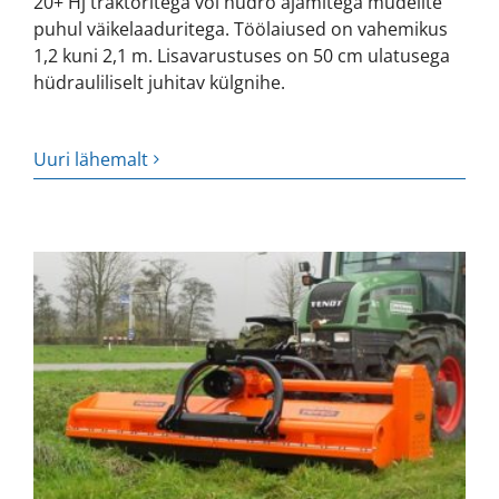
20+ Hj traktoritega või hüdro ajamitega mudelite
puhul väikelaaduritega. Töölaiused on vahemikus
1,2 kuni 2,1 m. Lisavarustuses on 50 cm ulatusega
hüdrauliliselt juhitav külgnihe.
Uuri lähemalt