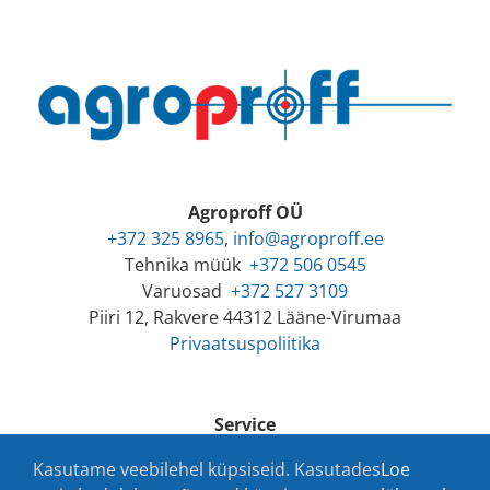
Agroproff OÜ
+372 325 8965
,
info@agroproff.ee
Tehnika müük
+372 506 0545
Varuosad
+372 527 3109
Piiri 12, Rakvere 44312 Lääne-Virumaa
Privaatsuspoliitika
Service
+372 529 9007
Kasutame veebilehel küpsiseid. Kasutades
Loe